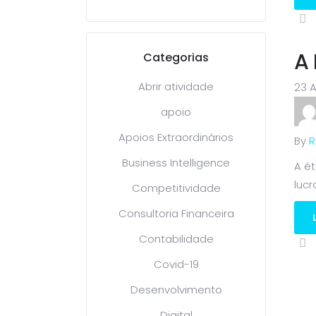
A 
Categorias
Abrir atividade
23 A
apoio
Apoios Extraordinários
By
R
Business Intelligence
A é
lucro
Competitividade
Consultoria Financeira
Contabilidade
Covid-19
Desenvolvimento
Digital