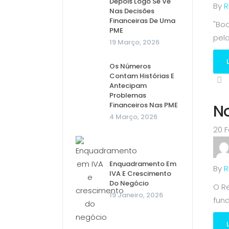
Depois Logo Se Vê
By
R
Nas Decisões
Financeiras De Uma
"Boa
PME
pela.
19 Março, 2026
Os Números
Contam Histórias E
Antecipam
Problemas
Financeiros Nas PME
No
4 Março, 2026
20 F
Enquadramento Em
By
R
IVA E Crescimento
Do Negócio
O Re
19 Janeiro, 2026
fund