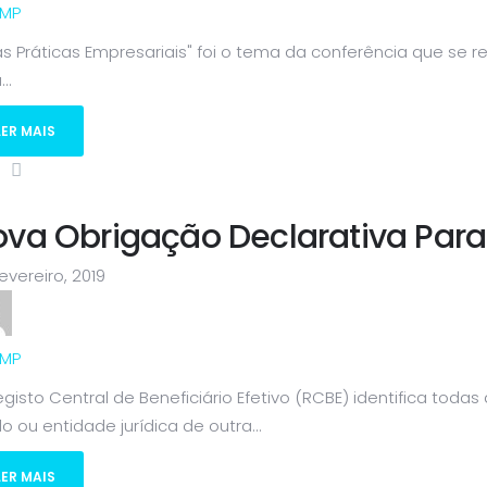
MP
s Práticas Empresariais" foi o tema da conferência que se r
..
LER MAIS
va Obrigação Declarativa Para B
evereiro, 2019
MP
gisto Central de Beneficiário Efetivo (RCBE) identifica to
o ou entidade jurídica de outra...
LER MAIS