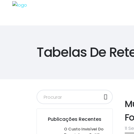
Tabelas De Ret
M
F
Publicações Recentes
11 S
O Custo Invisível Do