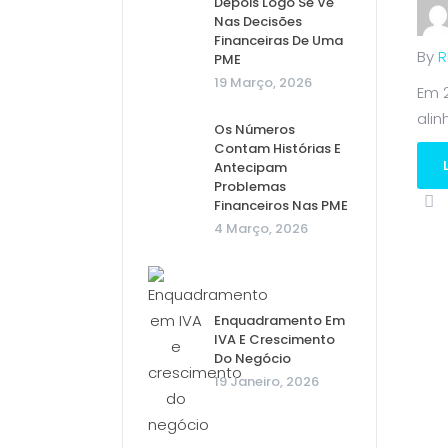
Depois Logo Se Vê
Nas Decisões
Financeiras De Uma
By
R
PME
19 Março, 2026
Em 2
alin
Os Números
Contam Histórias E
Antecipam
Problemas
Financeiros Nas PME
4 Março, 2026
Enquadramento Em
IVA E Crescimento
Do Negócio
19 Janeiro, 2026