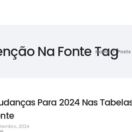
enção Na Fonte Tag
Home
>
Posts
udanças Para 2024 Nas Tabela
onte
etembro, 2024