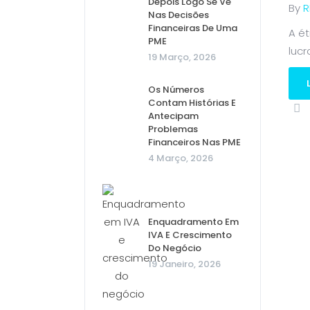
Depois Logo Se Vê
By
R
Nas Decisões
Financeiras De Uma
A é
PME
lucro
19 Março, 2026
Os Números
Contam Histórias E
Antecipam
Problemas
Financeiros Nas PME
4 Março, 2026
Enquadramento Em
IVA E Crescimento
Do Negócio
19 Janeiro, 2026