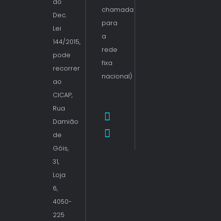
do
chamada
Dec.
para
Lei
a
144/2015,
rede
pode
fixa
recorrer
nacional)
ao
CICAP,
Rua
Damião
de
Góis,
31,
Loja
6,
4050-
225