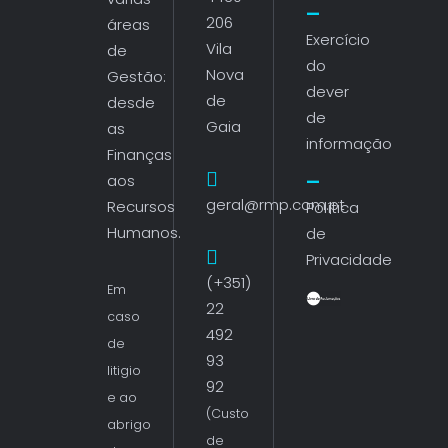
206
áreas
Exercício
Vila
de
do
Nova
Gestão:
dever
de
desde
de
Gaia
as
informação
Finanças
aos
geral@rmp.com.pt
Recursos
Política
Humanos.
de
Privacidade
(+351)
Em
22
caso
492
de
93
litigio
92
e ao
(Custo
abrigo
de