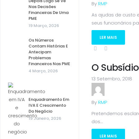
Depois Logo Se Vê
By
RMP
Nas Decisões
Financeiras De Uma
As ajudas de custo
PME
seus funcionários par
19 Março, 2026
LER MAIS
Os Números
Contam Histórias E
Antecipam
Problemas
Financeiros Nas PME
O Subsídio
4 Março, 2026
13 Setembro, 2018
Enquadramento Em
By
RMP
IVA E Crescimento
Do Negócio
Pretendemos esclare
19 Janeiro, 2026
dos...
LER MAIS