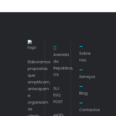
Sobre
Avenida
nós
da
Elaboramos
República,
propostas
1711
que
Serviços
simplificam,
SLJ
antecipam
Blog
ESQ
e
POST
organizam
as
Contactos
4430-
várias