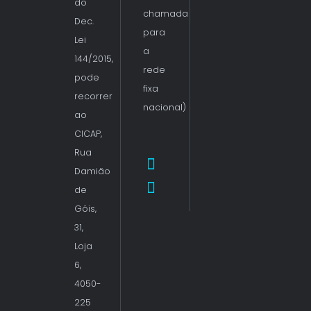
do
chamada
Dec.
para
Lei
a
144/2015,
rede
pode
fixa
recorrer
nacional)
ao
CICAP,
Rua
Damião
de
Góis,
31,
Loja
6,
4050-
225