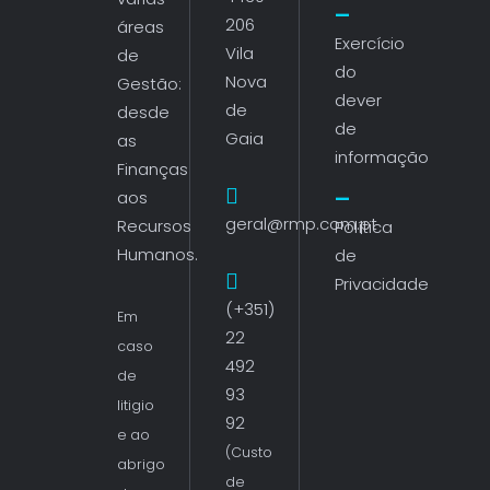
206
áreas
Exercício
Vila
de
do
Nova
Gestão:
dever
de
desde
de
Gaia
as
informação
Finanças
aos
geral@rmp.com.pt
Recursos
Política
Humanos.
de
Privacidade
(+351)
Em
22
caso
492
de
93
litigio
92
e ao
(Custo
abrigo
de