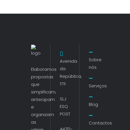
Sobre
Avenida
nós
da
Elaboramos
República,
propostas
1711
que
Serviços
simplificam,
SLJ
antecipam
Blog
ESQ
e
POST
organizam
as
Contactos
4430-
várias