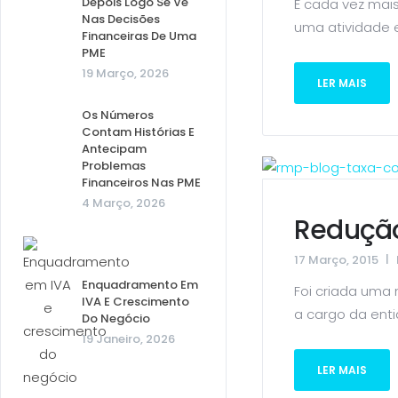
Depois Logo Se Vê
É cada vez mai
Nas Decisões
uma atividade e
Financeiras De Uma
PME
19 Março, 2026
LER MAIS
Os Números
Contam Histórias E
Antecipam
Problemas
Financeiros Nas PME
4 Março, 2026
Redução
17 Março, 2015
Enquadramento Em
Foi criada uma
IVA E Crescimento
a cargo da ent
Do Negócio
19 Janeiro, 2026
LER MAIS