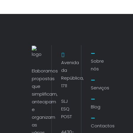
Sobre
Avenida
nós
da
Elaboramos
República,
propostas
1711
que
Serviços
simplificam,
SLJ
antecipam
Blog
ESQ
e
POST
organizam
as
Contactos
4430-
várias