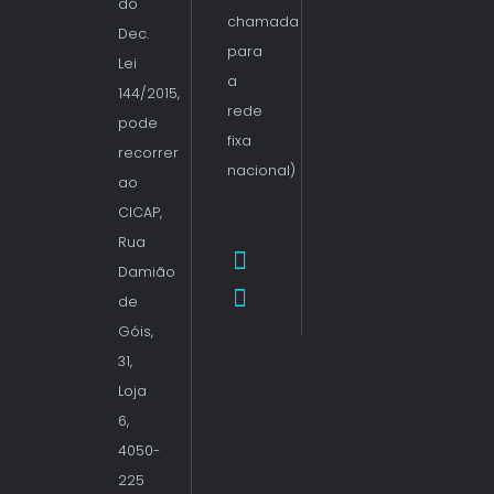
do
chamada
Dec.
para
Lei
a
144/2015,
rede
pode
fixa
recorrer
nacional)
ao
CICAP,
Rua
Damião
de
Góis,
31,
Loja
6,
4050-
225