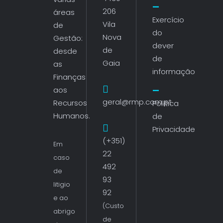
206
áreas
Exercício
Vila
de
do
Nova
Gestão:
dever
de
desde
de
Gaia
as
informação
Finanças
aos
geral@rmp.com.pt
Recursos
Política
Humanos.
de
Privacidade
(+351)
Em
22
caso
492
de
93
litigio
92
e ao
(Custo
abrigo
de