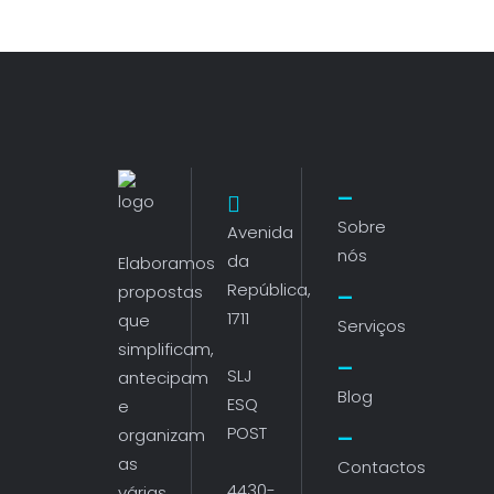
Sobre
Avenida
nós
da
Elaboramos
República,
propostas
1711
que
Serviços
simplificam,
SLJ
antecipam
Blog
ESQ
e
POST
organizam
as
Contactos
4430-
várias