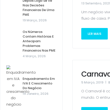
Depois Logo Se Vê
13 Setembro, 202
Nas Decisões
Financeiras De Uma
Um negócio viv
PME
fluxo de caixa. P
19 Março, 2026
Os Números
LER MAIS
Contam Histórias E
Antecipam
Problemas
Financeiros Nas PME
4 Março, 2026
Carnava
Enquadramento Em
5 Março, 2019
IVA E Crescimento
Do Negócio
O Carnaval é c
19 Janeiro, 2026
mundo. O entru