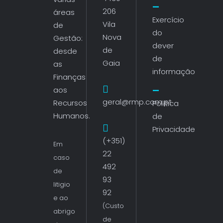
206
áreas
Exercício
Vila
de
do
Nova
Gestão:
dever
de
desde
de
Gaia
as
informação
Finanças
aos
geral@rmp.com.pt
Recursos
Política
Humanos.
de
Privacidade
(+351)
Em
22
caso
492
de
93
litigio
92
e ao
(Custo
abrigo
de