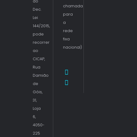
do
chamada
Dec.
para
Lei
a
144/2015,
rede
pode
fixa
recorrer
nacional)
ao
CICAP,
Rua
Damião
de
Góis,
31,
Loja
6,
4050-
225