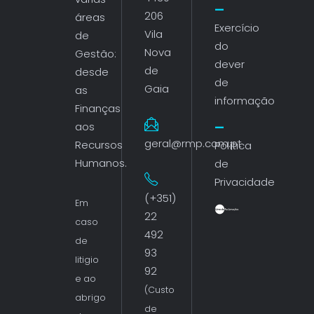
206
áreas
Exercício
Vila
de
do
Nova
Gestão:
dever
de
desde
de
Gaia
as
informação
Finanças
aos
geral@rmp.com.pt
Recursos
Política
Humanos.
de
Privacidade
(+351)
Em
22
caso
492
de
93
litigio
92
e ao
(Custo
abrigo
de