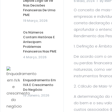
Depois Logo Se Vê
6 Maio, 2024
By
RMP
Nas Decisões
O conceito de mais-
Financeiras De Uma
PME
empresas e indivídu
19 Março, 2026
correta declaração d
aprofundar o enten
Os Números
Rendimento das Pess
Contam Histórias E
Antecipam
Definição e Âmbito
Problemas
Financeiros Nas PME
De acordo com o or
4 Março, 2026
ou perdas financeir
naturezas, como vend
instrumentos finance
Enquadramento Em
IVA E Crescimento
Cálculo de Mais-V
Do Negócio
19 Janeiro, 2026
A determinação do va
do bem e o seu valor
custos associados à 