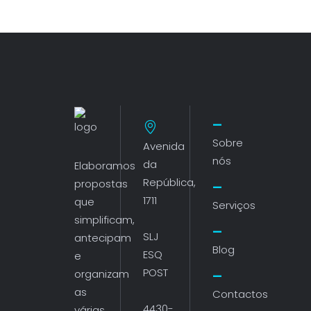
Sobre
Avenida
nós
da
Elaboramos
República,
propostas
1711
que
Serviços
simplificam,
SLJ
antecipam
Blog
ESQ
e
POST
organizam
as
Contactos
4430-
várias