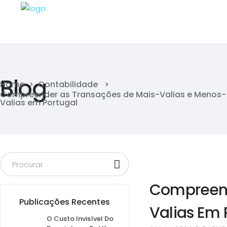
Blog
Home
>
Contabilidade
>
Compreender as Transações de Mais-Valias e Menos-
Valias em Portugal
Compreend
Publicações Recentes
Valias Em 
O Custo Invisível Do