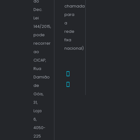
do
chamada
Dec.
para
Lei
a
144/2015,
rede
pode
fixa
recorrer
nacional)
ao
CICAP,
Rua
Damião
de
Góis,
31,
Loja
6,
4050-
225