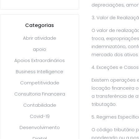
depreciações, amort
Valor de Realizaçã
Categorias
O valor de realizaç
Abrir atividade
troca, expropriações
indemnizatório, con
apoio
mercado dos ativos t
Apoios Extraordinários
Exceções e Casos 
Business Intelligence
Existem operações 
Competitividade
locação financeira o
Consultoria Financeira
a transferência de 
tributação.
Contabilidade
Covid-19
Regimes Específic
Desenvolvimento
O código tributário
ponderado ou a poss
Digital