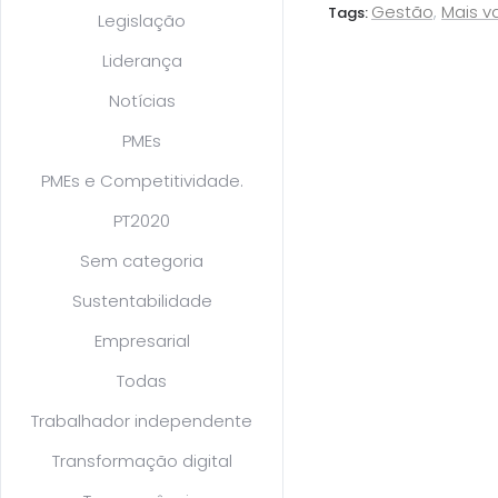
Gestão
,
Mais va
Tags:
Legislação
Liderança
Notícias
PMEs
PMEs e Competitividade.
PT2020
Sem categoria
Sustentabilidade
Empresarial
Todas
Trabalhador independente
Transformação digital