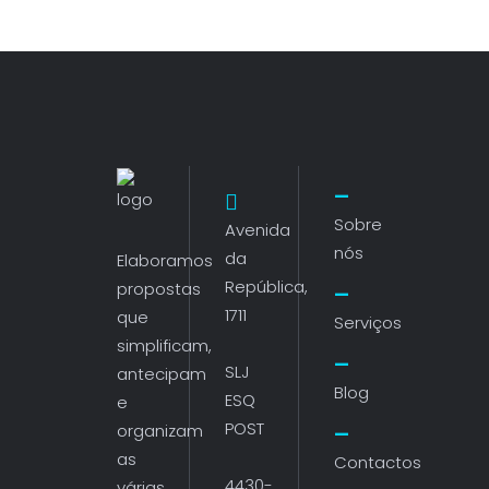
Sobre
Avenida
nós
da
Elaboramos
República,
propostas
1711
que
Serviços
simplificam,
SLJ
antecipam
Blog
ESQ
e
POST
organizam
as
Contactos
4430-
várias