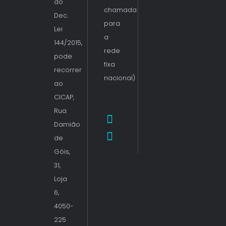
do
chamada
Dec.
para
Lei
a
144/2015,
rede
pode
fixa
recorrer
nacional)
ao
CICAP,
Rua
Damião
de
Góis,
31,
Loja
6,
4050-
225