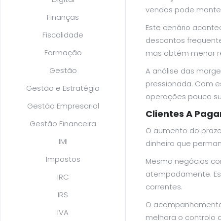
vendas pode manter-s
Finanças
Este cenário acont
Fiscalidade
descontos frequente
Formação
mas obtém menor re
Gestão
A análise das margen
pressionada. Com es
Gestão e Estratégia
operações pouco su
Gestão Empresarial
Clientes A Paga
Gestão Financeira
O aumento do prazo 
IMI
dinheiro que perma
Impostos
Mesmo negócios com
atempadamente. Esta 
IRC
correntes.
IRS
O acompanhamento re
IVA
melhora o controlo 