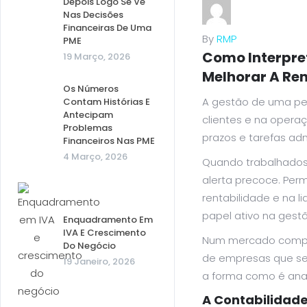
Depois Logo Se Vê
Nas Decisões
Financeiras De Uma
By
RMP
PME
Como Interpret
19 Março, 2026
Melhorar A Re
Os Números
A gestão de uma pe
Contam Histórias E
Antecipam
clientes e na opera
Problemas
prazos e tarefas adm
Financeiros Nas PME
4 Março, 2026
Quando trabalhados 
alerta precoce. Per
rentabilidade e na l
papel ativo na gestã
Enquadramento Em
IVA E Crescimento
Num mercado compet
Do Negócio
de empresas que se 
19 Janeiro, 2026
a forma como é anal
A Contabilidad