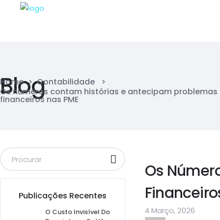
Blog
Home
>
Contabilidade
>
Os números contam histórias e antecipam problemas
financeiros nas PME
Os Número
Financeiro
Publicações Recentes
4 Março, 2026
O Custo Invisível Do