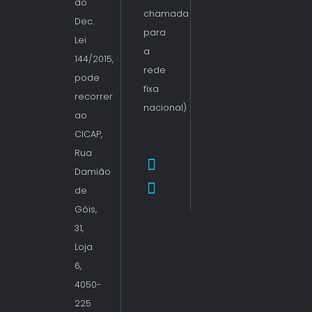
do
chamada
Dec.
para
Lei
a
144/2015,
rede
pode
fixa
recorrer
nacional)
ao
CICAP,
Rua
Damião
de
Góis,
31,
Loja
6,
4050-
225