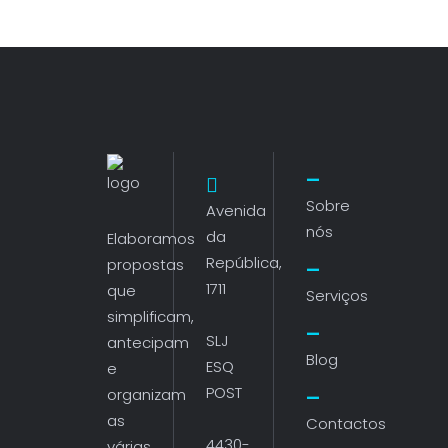
Sobre
Avenida
nós
da
Elaboramos
República,
propostas
1711
que
Serviços
simplificam,
SLJ
antecipam
Blog
ESQ
e
POST
organizam
as
Contactos
4430-
várias