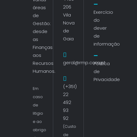
206
áreas
Exercício
Vila
de
do
Nova
Gestão:
dever
de
desde
de
Gaia
as
informação
Finanças
aos
geral@rmp.com.pt
Recursos
Política
Humanos.
de
Privacidade
(+351)
Em
22
caso
492
de
93
litigio
92
e ao
(Custo
abrigo
de