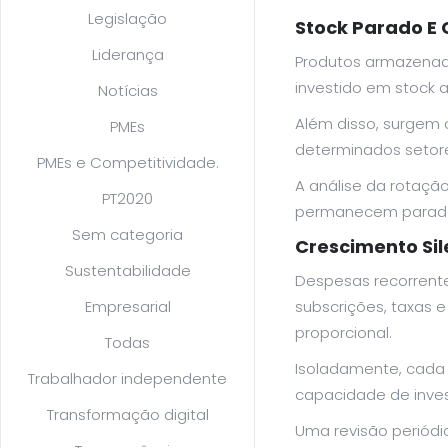
Legislação
Stock Parado E 
Liderança
Produtos armazenad
investido em stock 
Notícias
Além disso, surgem 
PMEs
determinados setore
PMEs e Competitividade.
A análise da rotaçã
PT2020
permanecem parados. 
Sem categoria
Crescimento Sil
Sustentabilidade
Despesas recorrente
Empresarial
subscrições, taxas 
proporcional.
Todas
Isoladamente, cada 
Trabalhador independente
capacidade de inve
Transformação digital
Uma revisão periódic