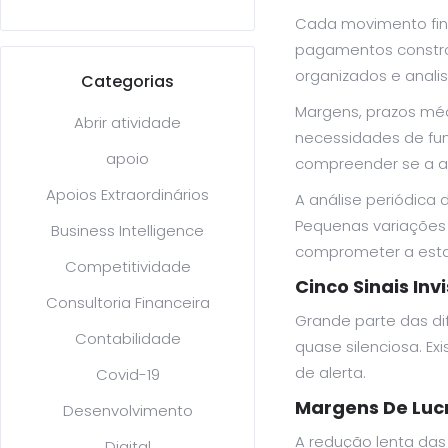
Cada movimento fina
pagamentos constro
organizados e anali
Categorias
Margens, prazos médi
Abrir atividade
necessidades de fu
apoio
compreender se a at
Apoios Extraordinários
A análise periódica 
Pequenas variações 
Business Intelligence
comprometer a estab
Competitividade
Cinco Sinais In
Consultoria Financeira
Grande parte das di
Contabilidade
quase silenciosa. E
de alerta.
Covid-19
Margens De Luc
Desenvolvimento
A redução lenta das 
Digital