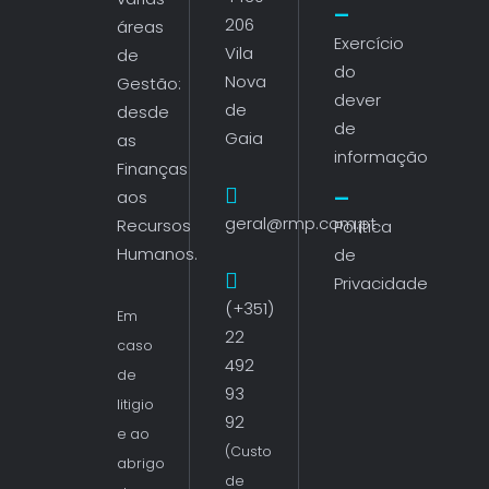
206
áreas
Exercício
Vila
de
do
Nova
Gestão:
dever
de
desde
de
Gaia
as
informação
Finanças
aos
geral@rmp.com.pt
Recursos
Política
Humanos.
de
Privacidade
(+351)
Em
22
caso
492
de
93
litigio
92
e ao
(Custo
abrigo
de