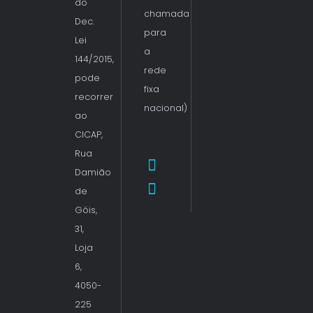
do
chamada
Dec.
para
Lei
a
144/2015,
rede
pode
fixa
recorrer
nacional)
ao
CICAP,
Rua
Damião
de
Góis,
31,
Loja
6,
4050-
225