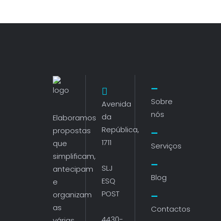
Sobre
Avenida
nós
da
Elaboramos
República,
propostas
1711
que
Serviços
simplificam,
SLJ
antecipam
Blog
ESQ
e
POST
organizam
as
Contactos
4430-
várias