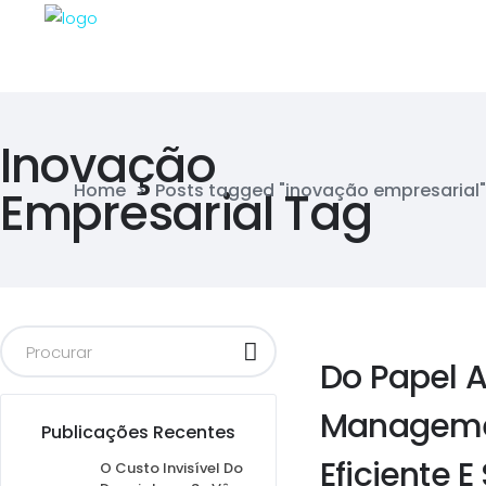
Inovação
Home
>
Posts tagged "inovação empresarial"
Empresarial Tag
Do Papel A
Managemen
Publicações Recentes
Eficiente E
O Custo Invisível Do