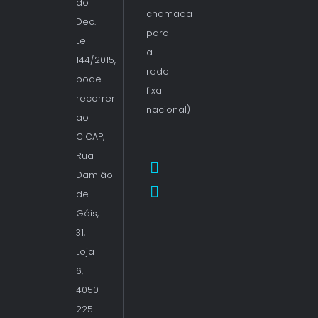
do
chamada
Dec.
para
Lei
a
144/2015,
rede
pode
fixa
recorrer
nacional)
ao
CICAP,
Rua
Damião
de
Góis,
31,
Loja
6,
4050-
225