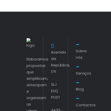
Sobre
Avenida
nós
da
Elaboramos
República,
propostas
1711
que
Serviços
simplificam,
SLJ
antecipam
Blog
ESQ
e
POST
organizam
as
Contactos
4430-
várias