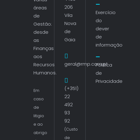
206
áreas
Exercício
Vila
de
do
Nova
Gestão:
dever
de
desde
de
Gaia
as
informação
Finanças
aos
geral@rmp.com.pt
Recursos
Política
Humanos.
de
Privacidade
(+351)
Em
22
caso
492
de
93
litigio
92
e ao
(Custo
abrigo
de