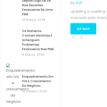
Depois Logo Se Vê
By
RMP
Nas Decisões
Financeiras De Uma
Upskilling e reskil
PME
marcado pelo avanço
19 Março, 2026
LER MAIS
Os Números
Contam Histórias E
Antecipam
Problemas
Financeiros Nas PME
4 Março, 2026
Enquadramento Em
IVA E Crescimento
Do Negócio
19 Janeiro, 2026