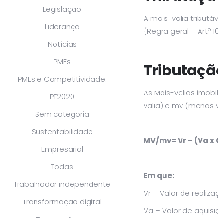
Legislação
A mais-valia tributá
Liderança
(Regra geral – Artº 10
Notícias
PMEs
Tributaçã
PMEs e Competitividade.
As Mais-valias imobil
PT2020
valia) e mv (menos v
Sem categoria
Sustentabilidade
MV/mv= Vr – (Va x C
Empresarial
Todas
Em que:
Trabalhador independente
Vr – Valor de realiza
Transformação digital
Va – Valor de aquisi