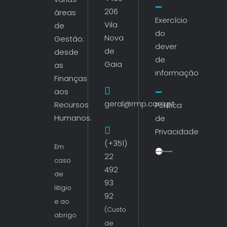
206
áreas
Exercício
Vila
de
do
Nova
Gestão:
dever
de
desde
de
Gaia
as
informação
Finanças
aos
geral@rmp.com.pt
Recursos
Política
Humanos.
de
Privacidade
(+351)
Em
22
caso
492
de
93
litigio
92
e ao
(Custo
abrigo
de