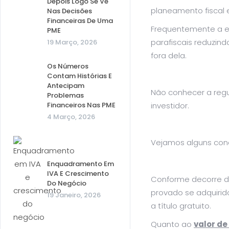
Depois Logo Se Vê
planeamento fiscal e
Nas Decisões
Financeiras De Uma
Frequentemente a es
PME
parafiscais reduzin
19 Março, 2026
fora dela.
Os Números
Contam Histórias E
Antecipam
Não conhecer a regu
Problemas
Financeiros Nas PME
investidor.
4 Março, 2026
Vejamos alguns conc
Enquadramento Em
IVA E Crescimento
Conforme decorre do
Do Negócio
provado se adquirido
19 Janeiro, 2026
a título gratuito.
Quanto ao
valor de