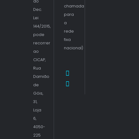
do
chamada
Dec.
para
Lei
a
144/2015,
rede
pode
fixa
recorrer
nacional)
ao
CICAP,
Rua
Damião
de
Góis,
31,
Loja
6,
4050-
225