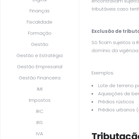
encontravam sujeitos
tributáveis caso te
Finanças
Fiscalidade
Exclusão de tributa
Formação
Só ficam sujeitos a 
Gestão
domínio da vigência 
Gestão e Estratégia
Gestão Empresarial
Exemplos:
Gestão Financeira
Lote de terreno p
IMI
Aquisições de ben
Impostos
Prédios rústicos
Prédios urbanos 
IRC
IRS
Tributaçã
IVA