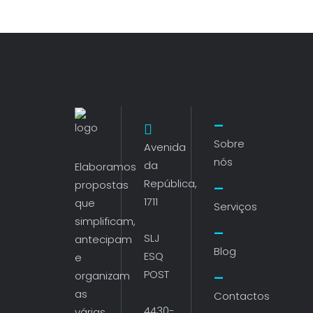
Sobre
Avenida
nós
da
Elaboramos
República,
propostas
1711
que
Serviços
simplificam,
SLJ
antecipam
Blog
ESQ
e
POST
organizam
as
Contactos
4430-
várias