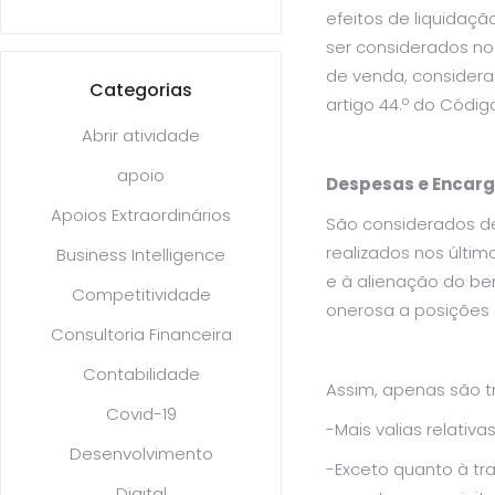
efeitos de liquidaç
ser considerados no
de venda, consideram
Categorias
artigo 44.º do Código
Abrir atividade
apoio
Despesas e Encarg
Apoios Extraordinários
São considerados d
realizados nos últim
Business Intelligence
e à alienação do b
Competitividade
onerosa a posições c
Consultoria Financeira
Contabilidade
Assim, apenas são tr
Covid-19
-Mais valias relativa
Desenvolvimento
-Exceto quanto à tr
Digital