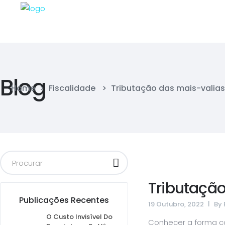
Blog
Home
>
Fiscalidade
>
Tributação das mais-valias
Tributação
Publicações Recentes
19 Outubro, 2022
By
O Custo Invisível Do
Conhecer a forma co