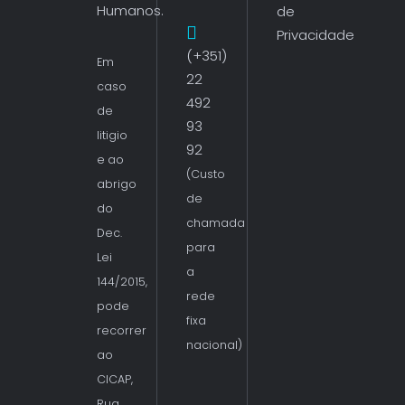
Humanos.
de
Privacidade
(+351)
Em
22
caso
492
de
93
litigio
92
e ao
(Custo
abrigo
de
do
chamada
Dec.
para
Lei
a
144/2015,
rede
pode
fixa
recorrer
nacional)
ao
CICAP,
Rua