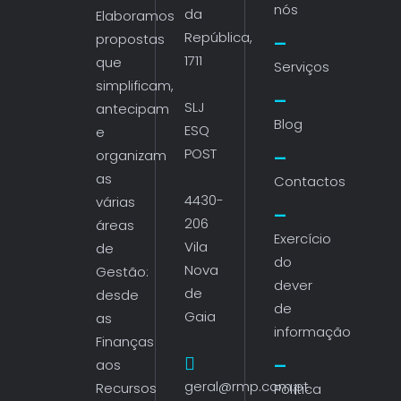
nós
da
Elaboramos
República,
propostas
1711
que
Serviços
simplificam,
SLJ
antecipam
Blog
ESQ
e
POST
organizam
as
Contactos
4430-
várias
206
áreas
Exercício
Vila
de
do
Nova
Gestão:
dever
de
desde
de
Gaia
as
informação
Finanças
aos
geral@rmp.com.pt
Recursos
Política