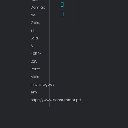
Damião
de
Góis,
31,
Loja
6,
4050-
225
Porto.
Mais
informações
em
https://www.consumidor.pt/