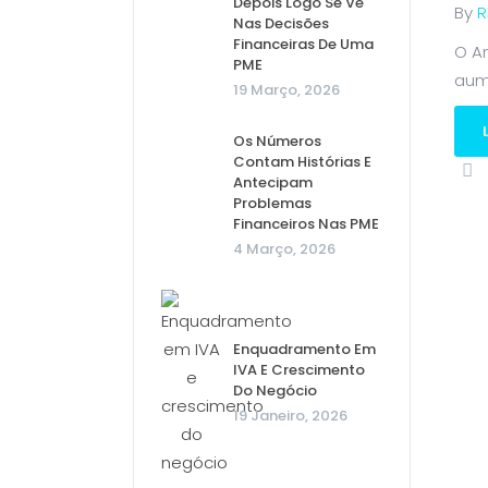
Depois Logo Se Vê
By
R
Nas Decisões
Financeiras De Uma
O A
PME
aume
19 Março, 2026
Os Números
Contam Histórias E
Antecipam
Problemas
Financeiros Nas PME
4 Março, 2026
Enquadramento Em
IVA E Crescimento
Do Negócio
19 Janeiro, 2026